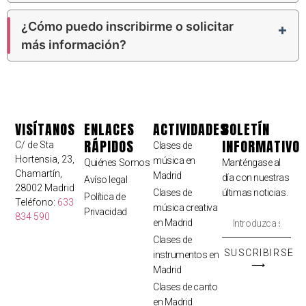
¿Cómo puedo inscribirme o solicitar
más información?
VISÍTANOS
ENLACES
ACTIVIDADES
BOLETÍN
RÁPIDOS
INFORMATIVO
C/ de Sta
Clases de
Hortensia, 23,
música en
Quiénes Somos
Manténgase al
Chamartín,
Madrid
día con nuestras
Avíso legal
28002 Madrid
Clases de
últimas noticias.
Política de
Teléfono:
633
música creativa
Privacidad
834 590
en Madrid
Clases de
SUSCRIBIRSE
instrumentos en
⟶
Madrid
Clases de canto
en Madrid